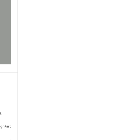
5
.
ngn/art