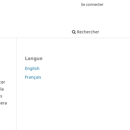
Se connecter
Rechercher
Langue
English
Français
cer
la
es
sera