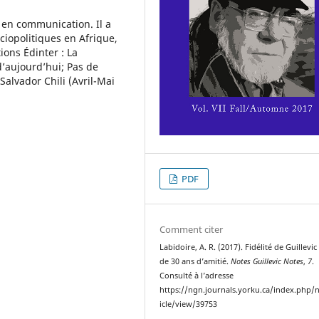
l en communication. Il a
iopolitiques en Afrique,
ions Édinter : La
d’aujourd’hui; Pas de
Salvador Chili (Avril-Mai
PDF
Comment citer
Labidoire, A. R. (2017). Fidélité de Guillevic 
de 30 ans d’amitié.
Notes Guillevic Notes
,
7
.
Consulté à l’adresse
https://ngn.journals.yorku.ca/index.php/
icle/view/39753